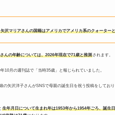
、矢沢マリアさんの国籍はアメリカでアメリカ系のクォーター
さんの年齢については、2026年現在で71歳と推測
されます。
9年10月の週刊誌で「当時35歳」と報じられていました。
娘の矢沢洋子さんがSNSで母親の誕生日を祝う投稿をしており、「Happy
と
生年月日について生まれ年は1953年から1954年ごろ、誕生日